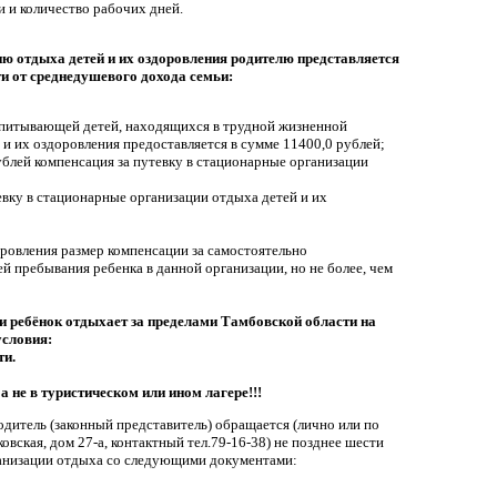
 и количество рабочих дней.
ию отдыха детей и их оздоровления родителю представляется
и от среднедушевого дохода семьи:
оспитывающей детей, находящихся в трудной жизненной
 и их оздоровления предоставляется в сумме 11400,0 рублей;
ублей компенсация за путевку в стационарные организации
евку в стационарные организации отдыха детей и их
оровления размер компенсации за самостоятельно
й пребывания ребенка в данной организации, но не более, чем
ли ребёнок отдыхает за пределами Тамбовской области на
условия:
ти.
а не в туристическом или ином лагере!!!
дитель (законный представитель) обращается (лично или по
овская, дом 27-а, контактный тел.79-16-38) не позднее шести
ганизации отдыха со следующими документами: