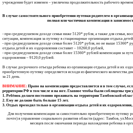
учреждения будет изменен – увеличена продолжительность рабочего времени
В случае самостоятельного приобретения путевки родителем в организац
полная или частичная компенсация в зависимост
- при среднедушевом доходе семьи ниже 5120* рубля, а также для семьи, в
ситуации, компенсация за путевку в стационарные организации отдыха детей
- при среднедушевом доходе семьи более 5120* рубля, но не выше 15360* р
отдыха детей и их оздоровления составит – 10260,0 рублей,
- при среднедушевом доходе семьи более 15360* рублей компенсация за пут
оздоровления – 9120,0 рублей.
В случае досрочного отъезда ребенка из организации отдыха детей и их озд
приобретенную путевку определяется исходя из фактического количества дне
за 21 день.
ВНИМАНИЕ:
Право на компенсацию предоставляется и в том случае, ес
рерритории РФ в том числе и на юге. Главное чтобы были соблюдены три 
1. Ребёнок должен постоянно проживать на территории Тамбовской облас
2. Ему не должно быть больше 15 лет.
3. Отдых проходил только в организации отдыха детей и их оздоровления, 
Для получения компенсации за самостоятельно приобретенную путевку ро
почте) в управление социального развития области (адрес: Тамбов, ул.Моск
месяцев после окончания периода нахождения ребенка в ор