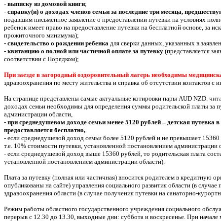
-
выписку из домовой книги
;
-
справку(и) о доходах членов семьи за последние три месяца, предшест
подавшим письменное заявление о предоставлении путевки на условиях полной
ребенок имеет право на предоставление путевки на бесплатной основе, за 
прожиточного минимума);
- свидетельство о рождении ребенка
для сверки данных, указанных в заявле
- квитанцию о полной или частичной оплате за путевку
(представляется зая
соответствии с Порядком);
При заезде в загородный оздоровительный лагерь необходимы медицинска
здравоохранения по месту жительства и справка об отсутствии контактов с
На странице представлены самые актуальные котировки пары AUD NZD.
чит
доходах семьи необходимы для определения суммы родительской платы за пу
администрации области,
- при среднедушевом доходе семьи менее 5120 рублей – детская путевка 
предоставляется бесплатно,
- если среднедушевой доход семьи более 5120 рублей и не превышает 15360 р
т.е. 10% стоимости путевки, установленной постановлением администрации о
- если среднедушевой доход выше 15360 рублей, то родительская плата соста
установленной постановлением администрации области).
Плата за путевку (полная или частичная) вносится родителем в кредитную о
опубликованы на сайте) управления социального развития области (в случае 
здравоохранения области (в случае получения путевки на санаторно-курортн
Режим работы областного государственного учреждения социального обслужив
перерыв с 12.30 до 13.30, выходные дни: суббота и воскресенье. При начал