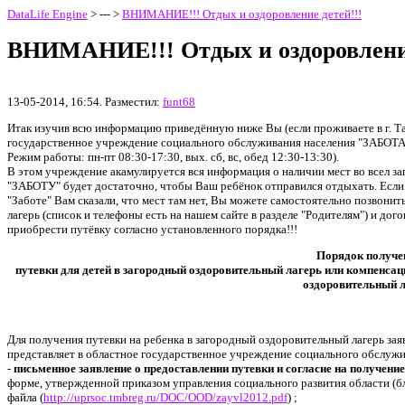
DataLife Engine
> --- >
ВНИМАНИЕ!!! Отдых и оздоровление детей!!!
ВНИМАНИЕ!!! Отдых и оздоровление
13-05-2014, 16:54. Разместил:
funt68
Итак изучив всю информацию приведённую ниже Вы (если проживаете в г. Та
государственное учреждение социального обслуживания населения "ЗАБОТА" на
Режим работы: пн-пт 08:30-17:30, вых. сб, вс, обед 12:30-13:30).
В этом учреждение акамулируется вся информация о наличии мест во всел за
"ЗАБОТУ" будет достаточно, чтобы Ваш ребёнок отправился отдыхать. Если ж
"Заботе" Вам сказали, что мест там нет, Вы можете самостоятельно позвони
лагерь (список и телефоны есть на нашем сайте в разделе "Родителям") и до
приобрести путёвку согласно установленного порядка!!!
Порядок получе
путевки для детей в загородный оздоровительный лагерь или компенсац
оздоровительный 
Для получения путевки на ребенка в загородный оздоровительный лагерь заяв
представляет в областное государственное учреждение социального обслуж
-
письменное заявление о предоставлении путевки и согласие на получени
форме, утвержденной приказом управления социального развития области (бл
файла (
http://uprsoc.tmbreg.ru/DOC/OOD/zayvl2012.pdf
) ;