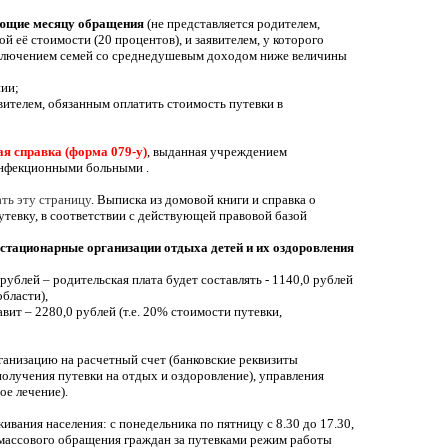
вующие месяцу обращения
(не представляется родителем,
 её стоимости (20 процентов), и заявителем, у которого
исключением семей со среднедушевым доходом ниже величины
нии;
вителем, обязанным оплатить стоимость путевки в
я справка (форма 079-у)
, выданная учреждением
 инфекционными больными .
ать эту страницу
. Выписка из домовой книги и справка о
тевку, в соответствии с действующей правовой базой
в стационарные организации отдыха детей и их оздоровления
ублей – родительская плата будет составлять - 1140,0 рублей
бласти),
вит – 2280,0 рублей (т.е. 20% стоимости путевки,
рганизацию на расчетный счет (банковские реквизиты
получения путевки на отдых и оздоровление), управления
ое лечение).
ания населения: с понедельника по пятницу с 8.30 до 17.30,
е массового обращения граждан за путевками режим работы