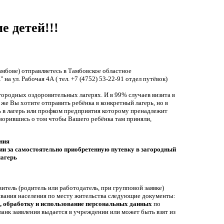
 детей!!!
мбове) отправляетесь в Тамбовское областное
 ул. Рабочая 4А ( тел. +7 (4752) 53-22-91 отдел путёвок)
городных оздоровительных лагерях. И в 99% случаев визита в
е Вы хотите отправить ребёнка в конкретный лагерь, но в
ть в лагерь или профком предприятия которому пренадлежит
говорившись о том чтобы Вашего ребёнка там приняли,
ния
ии за самостоятельно приобретенную путевку в загородный
лагерь
итель (родитель или работодатель, при групповой заявке)
ивания населения по месту жительства следующие документы:
е, обработку и использование персональных данных
по
анк заявления выдается в учреждении или может быть взят из